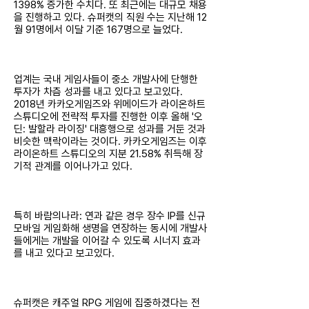
1398% 증가한 수치다. 또 최근에는 대규모 채용
을 진행하고 있다. 슈퍼캣의 직원 수는 지난해 12
월 91명에서 이달 기준 167명으로 늘었다.
업계는 국내 게임사들이 중소 개발사에 단행한
투자가 차츰 성과를 내고 있다고 보고있다.
2018년 카카오게임즈와 위메이드가 라이온하트
스튜디오에 전략적 투자를 진행한 이후 올해 '오
딘: 발할라 라이징' 대흥행으로 성과를 거둔 것과
비슷한 맥락이라는 것이다. 카카오게임즈는 이후
라이온하트 스튜디오의 지분 21.58% 취득해 장
기적 관계를 이어나가고 있다.
특히 바람의나라: 연과 같은 경우 장수 IP를 신규
모바일 게임화해 생명을 연장하는 동시에 개발사
들에게는 개발을 이어갈 수 있도록 시너지 효과
를 내고 있다고 보고있다.
슈퍼캣은 캐주얼 RPG 게임에 집중하겠다는 전