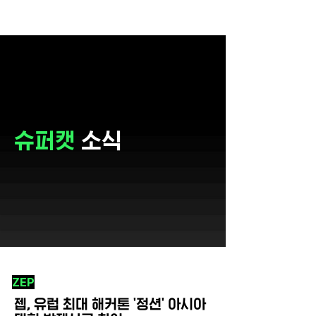
슈퍼캣
소식
ZEP
젭, 유럽 최대 해커톤 '정션' 아시아