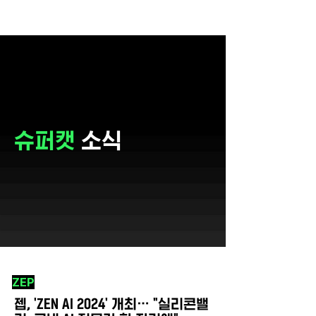
슈퍼캣
소식
ZEP
젭, 'ZEN AI 2024' 개최… "실리콘밸