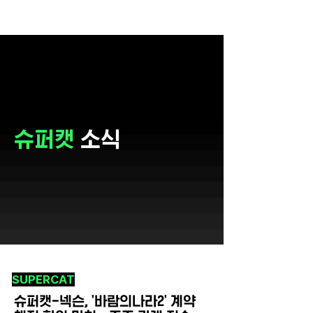
슈퍼캣
소식
SUPERCAT
슈퍼캣-넥슨, '바람의나라2' 계약