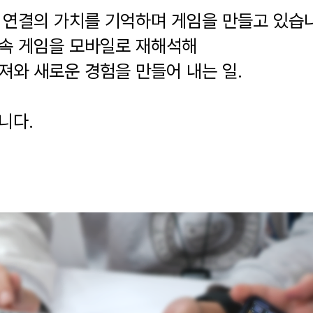
 연결의 가치를 기억하며 게임을 만들고 있습
속 게임을 모바일로 재해석해
져와 새로운 경험을 만들어 내는 일.
니다.