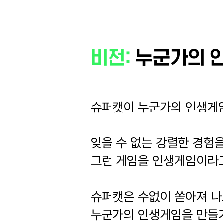
비전:
누군가의 
슈퍼캣이 누군가의 인생게임
잊을 수 없는 강렬한 경험을
그런 게임을 인생게임이라고
슈퍼캣은 수없이 쏟아져 나
누군가의 인생게임을 만들기