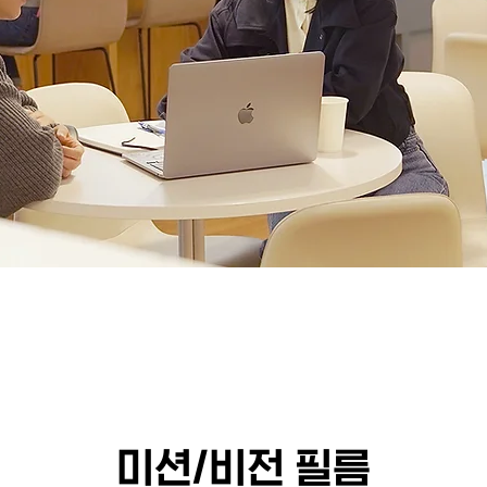
미션/비전 필름