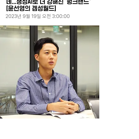
네...생성AI로 더 강해진 `펑크랜드`
[윤선영의 겜성월드]
2023년 9월 19일 오전 3:00:00