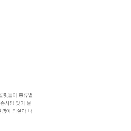
초콜릿들이 종류별
솜사탕 맛이 날 
설렘이 되살아 나