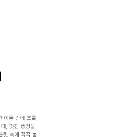
mes
News
Career
이
한 이들 간에 초콜
때, 멋진 풍경을 
콜릿 속에 꾹꾹 눌